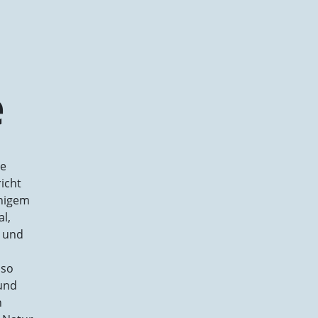
e
ge
icht
uhigem
al,
t und
nso
und
n