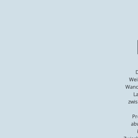
D
Wei
Wande
La
zwis
Pr
ab